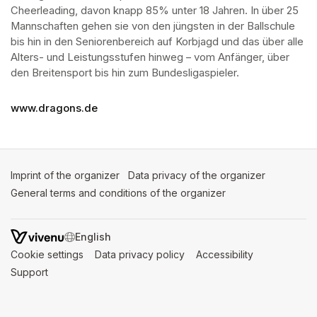
Cheerleading, davon knapp 85% unter 18 Jahren. In über 25 
Mannschaften gehen sie von den jüngsten in der Ballschule 
bis hin in den Seniorenbereich auf Korbjagd und das über alle 
Alters- und Leistungsstufen hinweg – vom Anfänger, über 
den Breitensport bis hin zum Bundesligaspieler. 
www.dragons.de
Imprint of the organizer
(opens in a new tab)
Data privacy of the organizer
(opens in 
General terms and conditions of the organizer
(opens in a new ta
SWITCH LANGUAGE
Cookie settings
(opens in a new tab)
Data privacy policy
(opens in a new tab)
Accessibility
(opens in a n
Support
(opens in a new tab)