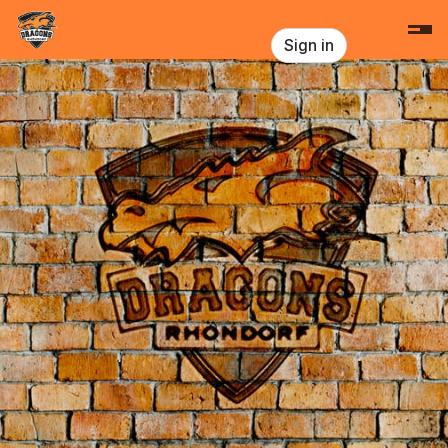
Skip header
Dragons Rhöndorf
Sign in